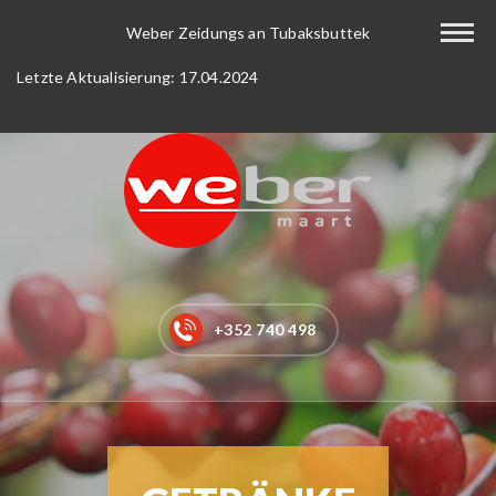
Home
Weber Zeidungs an Tubaksbuttek
Letzte Aktualisierung: 17.04.2024
Kaffee-Tee
Getränke
Lebensmittel
Neu bei uns
Shop
+352 740 498
Service
Tabak