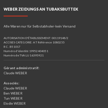
WEBER ZEIDUNGS AN TUBAKSBUTTEK
Alle Waren nur für Selbstabholer-kein Versand
AUTORISATION D'ÉTABLISSEMENT: 00119148/2
ACCISES CATEGORIE: A T Référence 1080255
R C . B51017
Numéro d'identité 19952404051
Numéro de TVA LU 16395921
Gérant administratif:
Claude WEBER
Associés:
Claude WEBER
Ben WEBER
Tun WEBER
Elodie WEBER