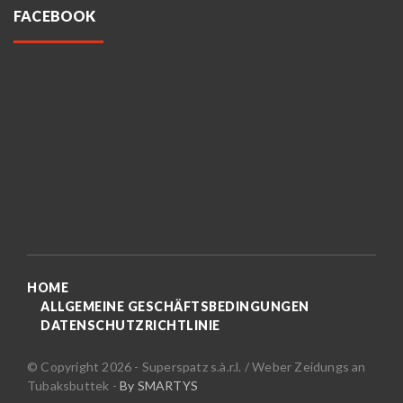
FACEBOOK
HOME
ALLGEMEINE GESCHÄFTSBEDINGUNGEN
DATENSCHUTZRICHTLINIE
© Copyright 2026 - Superspatz s.à.r.l. / Weber Zeidungs an
Tubaksbuttek -
By SMARTYS