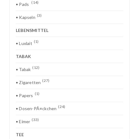
(14)
• Pads
(3)
• Kapseln
LEBENSMITTEL
(1)
• Luxlait
TABAK
(12)
• Tabak
(27)
• Zigaretten
(1)
• Papers
(24)
• Dosen-PÃ¤ckchen
(33)
• Eimer
TEE