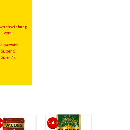
wochsziehung
vom :
Superzahl:
Super 6:
Spiel 77:
on
Aktion
Aktion