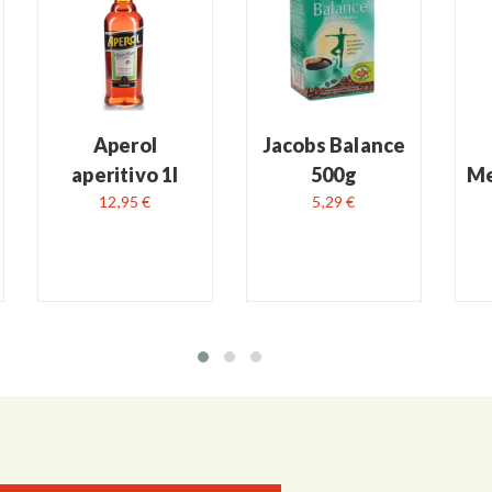
READ MORE
READ MORE
Aperol
Jacobs Balance
aperitivo 1l
500g
Me
12,95 €
5,29 €