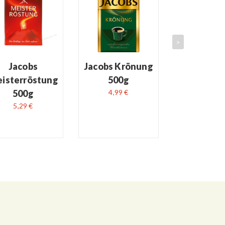
READ MORE
READ MORE
READ MO
>
Jacobs
Jacobs Krönung
Jacobs Au
isterröstung
500g
500g
500g
4,99 €
3,79 €
5,29 €