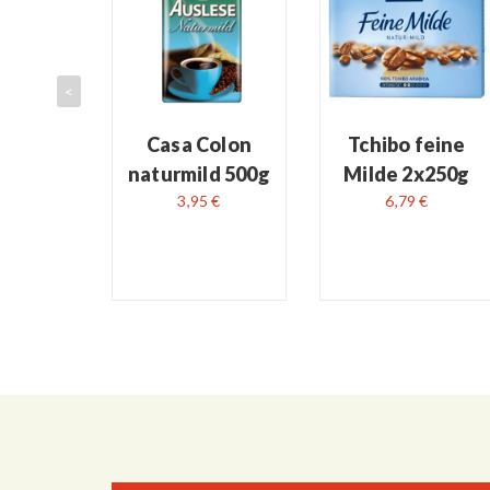
READ MORE
READ MORE
<
 Bella
a La
Casa Colon
Tchibo feine
ma
naturmild 500g
Milde 2x250g
5 €
3,95 €
6,79 €