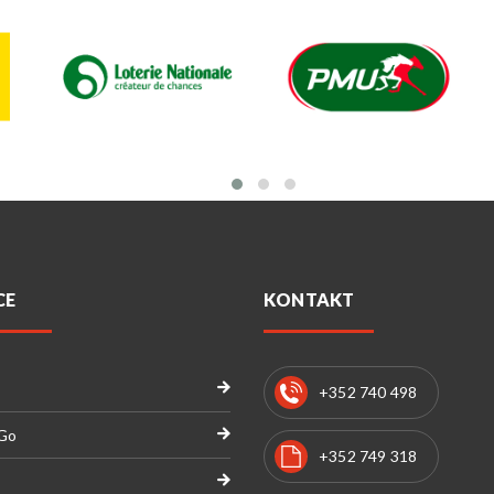
CE
KONTAKT
+352 740 498
 Go
+352 749 318