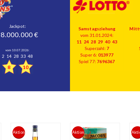
Jackpot:
Samstagsziehung
Mitt
38.000.000 €
vom 31.01.2024:
11 24 28 29 40 43
Superzahl:
7
vom 10.07.2026:
Super 6:
013977
2 14 28 33 48
Spiel 77:
7696367
8
10
Aktion
Aktion
Akti