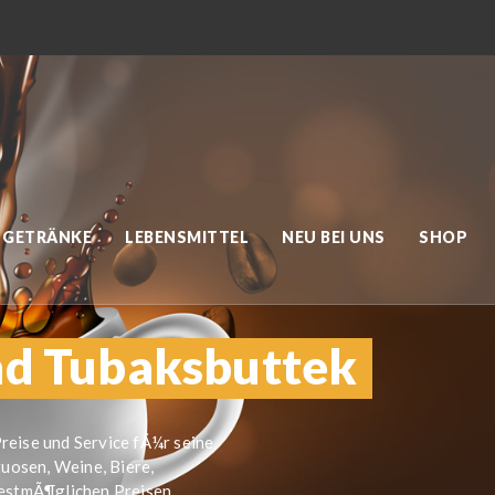
GETRÄNKE
LEBENSMITTEL
NEU BEI UNS
SHOP
nd Tubaksbuttek
reise und Service fÃ¼r seine
tuosen, Weine, Biere,
bestmÃ¶glichen Preisen.