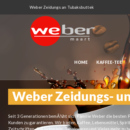
Weber Zeidungs an Tubaksbuttek
HOME
KAFFEE-TEE
Weber Zeidungs- u
Seit 3 Generationen bemÃ¼ht sich Familie Weber die besten P
Kunden zu garantieren. Wir bieten Kaffee, Lebensmittel, Spiri
Zeitschriften, GlÃ¼ckspiele, Tabakwaren und Vieles mehr zu 