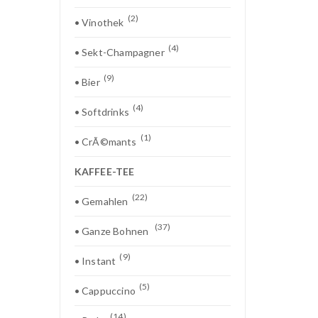
(2)
• Vinothek
(4)
• Sekt-Champagner
(9)
• Bier
(4)
• Softdrinks
(1)
• CrÃ©mants
KAFFEE-TEE
(22)
• Gemahlen
(37)
• Ganze Bohnen
(9)
• Instant
(5)
• Cappuccino
(14)