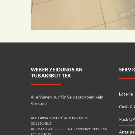
WEBER ZEIDUNGS AN
SERVI
TUBAKSBUTTEK
Loterie
Alle Waren nur für Selbstabholer-kein
Versand
Cash &
AUTORISATION D'ÉTABLISSEMENT:
Pack UP
00119148/2
ACCISES CATEGORIE: A T Référence 1080255
Anzeige
R C . B51017