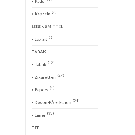
• Pads
(3)
• Kapseln
LEBENSMITTEL
(1)
• Luxlait
TABAK
(12)
• Tabak
(27)
• Zigaretten
(1)
• Papers
(24)
• Dosen-PÃ¤ckchen
(33)
• Eimer
TEE