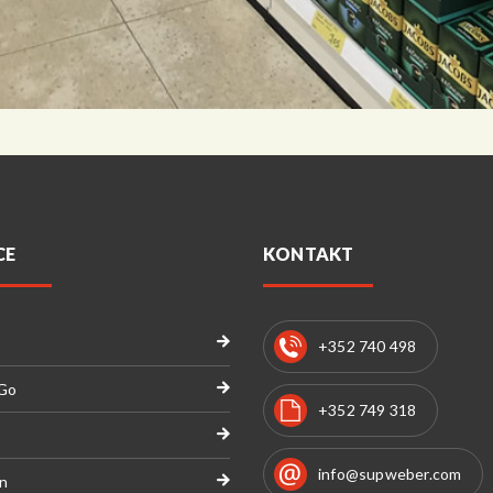
CE
KONTAKT
+352 740 498
 Go
+352 749 318
info@supweber.com
n