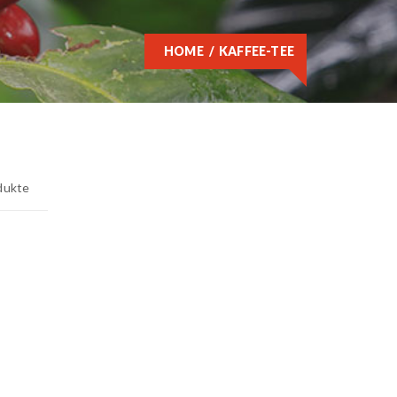
HOME
KAFFEE-TEE
dukte