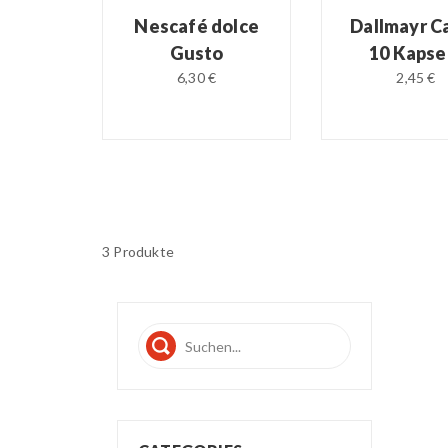
Nescafé dolce
Dallmayr C
Gusto
10 Kapse
6,30 €
2,45 €
3 Produkte