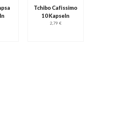
apsa
Tchibo Cafissimo
ln
10 Kapseln
2,79 €