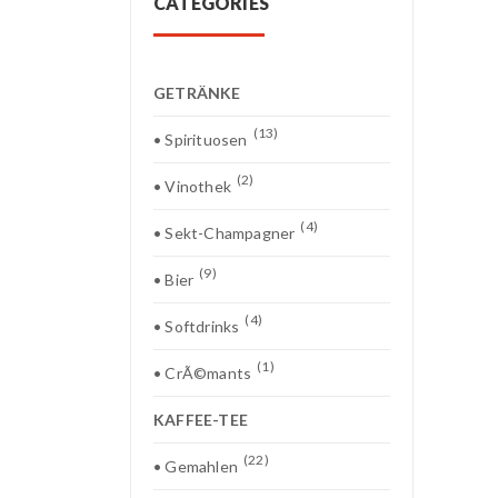
CATEGORIES
GETRÄNKE
(13)
• Spirituosen
(2)
• Vinothek
(4)
• Sekt-Champagner
(9)
• Bier
(4)
• Softdrinks
(1)
• CrÃ©mants
KAFFEE-TEE
(22)
• Gemahlen