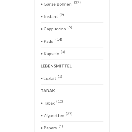
(37)
• Ganze Bohnen
(9)
• Instant
(5)
• Cappuccino
(14)
• Pads
(3)
• Kapseln
LEBENSMITTEL
(1)
• Luxlait
TABAK
(12)
• Tabak
(27)
• Zigaretten
(1)
• Papers