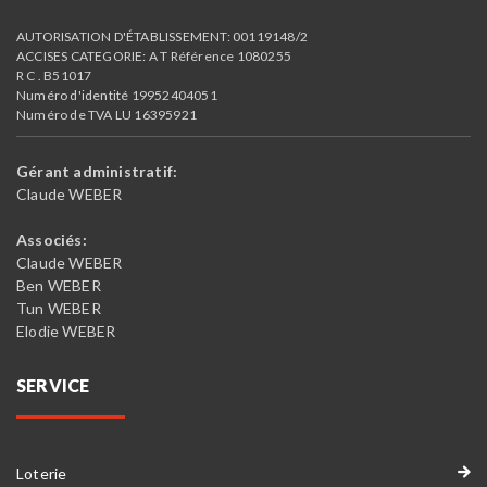
AUTORISATION D'ÉTABLISSEMENT: 00119148/2
ACCISES CATEGORIE: A T Référence 1080255
R C . B51017
Numéro d'identité 19952404051
Numéro de TVA LU 16395921
Gérant administratif:
Claude WEBER
Associés:
Claude WEBER
Ben WEBER
Tun WEBER
Elodie WEBER
SERVICE
Loterie