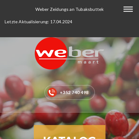
Home
Weber Zeidungs an Tubaksbuttek
Letzte Aktualisierung: 17.04.2024
Kaffee-Tee
Getränke
Lebensmittel
Neu bei uns
Shop
+352 740 498
Service
Tabak