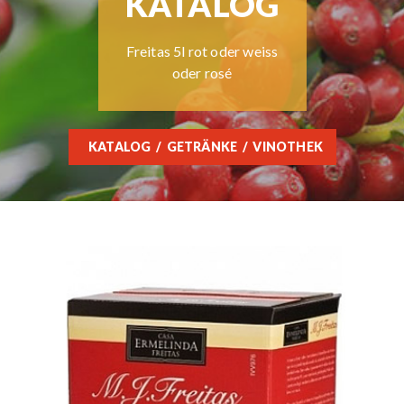
KATALOG
Freitas 5l rot oder weiss
oder rosé
KATALOG
GETRÄNKE
VINOTHEK