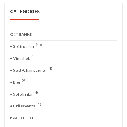
CATEGORIES
GETRÄNKE
(13)
• Spirituosen
(2)
• Vinothek
(4)
• Sekt-Champagner
(9)
• Bier
(4)
• Softdrinks
(1)
• CrÃ©mants
KAFFEE-TEE