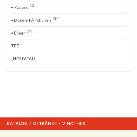
(1)
• Papers
(24)
• Dosen-PÃ¤ckchen
(33)
• Eimer
TEE
_NOUVEAU
KATALOG
GETRÄNKE
VINOTHEK