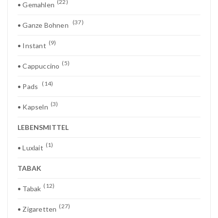
(22)
• Gemahlen
(37)
• Ganze Bohnen
(9)
• Instant
(5)
• Cappuccino
(14)
• Pads
(3)
• Kapseln
LEBENSMITTEL
(1)
• Luxlait
TABAK
(12)
• Tabak
(27)
• Zigaretten