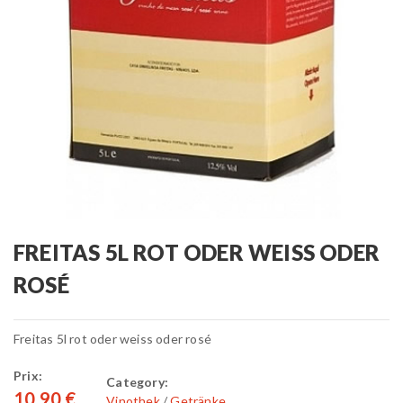
FREITAS 5L ROT ODER WEISS ODER
ROSÉ
Freitas 5l rot oder weiss oder rosé
Prix:
Category:
10,90 €
Vinothek
/
Getränke