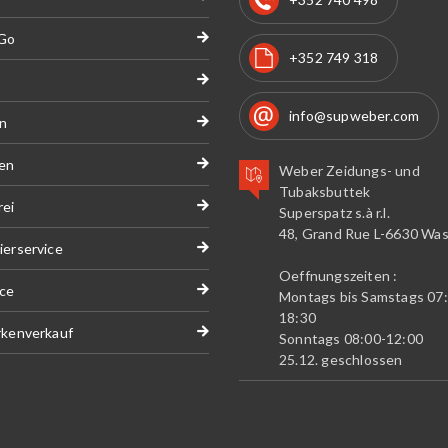
 Go
+352 749 318
info@supweber.com
n
en
Weber Zeidungs- und
Tubaksbuttek
ei
Superspatz s.à r.l.
48, Grand Rue L-6630 Wass
ierservice
Oeffnungszeiten :
ice
Montags bis Samstags 07
18:30
rkenverkauf
Sonntags 08:00-12:00
25.12. geschlossen