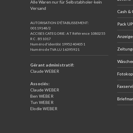
Alle Waren nur für Selbstabholer-kein
Versand
Cash &
AUTORISATION D'ÉTABLISSEMENT:
Pack UP
00119148/2
ACCISES CATEGORIE: A T Référence 1080255
Anzeige
R C . B51017
Numéro d'identité 19952404051
Zeitung
Numéro de TVA LU 16395921
Wäscher
Gérant administratif:
Claude WEBER
Fotokop
Associés:
Faxserv
Claude WEBER
Ben WEBER
Briefma
Tun WEBER
Elodie WEBER