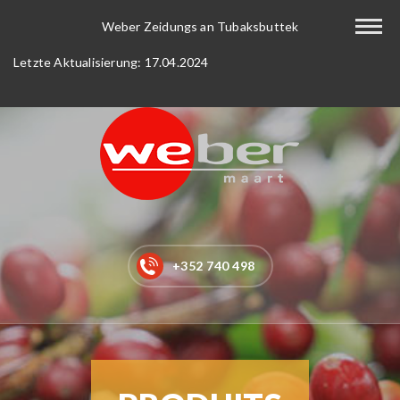
Home
Weber Zeidungs an Tubaksbuttek
Letzte Aktualisierung: 17.04.2024
Kaffee-Tee
Getränke
Lebensmittel
Neu bei uns
Shop
+352 740 498
Service
Tabak