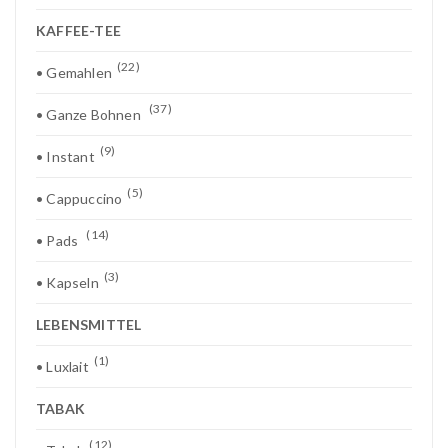
KAFFEE-TEE
(22)
• Gemahlen
(37)
• Ganze Bohnen
(9)
• Instant
(5)
• Cappuccino
(14)
• Pads
(3)
• Kapseln
LEBENSMITTEL
(1)
• Luxlait
TABAK
(12)