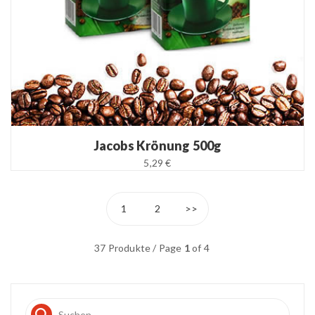
Jacobs Krönung 500g
5,29 €
1
2
>>
37 Produkte / Page
1
of 4