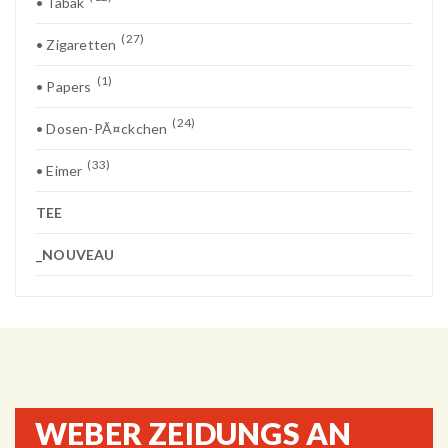
• Tabak
(27)
• Zigaretten
(1)
• Papers
(24)
• Dosen-PÃ¤ckchen
(33)
• Eimer
TEE
_NOUVEAU
WEBER ZEIDUNGS AN