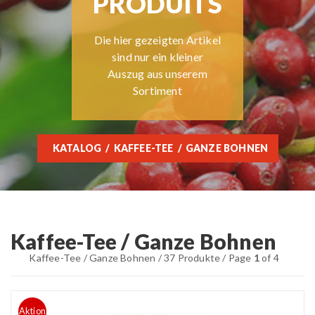
PRODUITS
Die hier gezeigten Artikel
sind nur ein kleiner
Auszug aus unserem
Sortiment
KATALOG
KAFFEE-TEE
GANZE BOHNEN
Kaffee-Tee / Ganze Bohnen
Kaffee-Tee / Ganze Bohnen / 37 Produkte / Page
1
of 4
Aktion